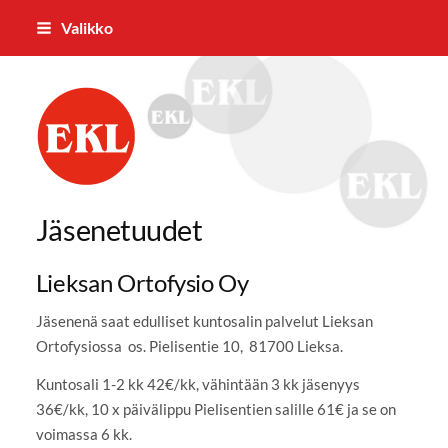
Siirry
Valikko
sivun
sisältöön
Lieksan Eläkkeensaajat ry
Jäsenetuudet
Lieksan Ortofysio Oy
Jäsenenä saat edulliset kuntosalin palvelut Lieksan
Ortofysiossa os. Pielisentie 10, 81700 Lieksa.
Kuntosali 1-2 kk 42€/kk, vähintään 3 kk jäsenyys
36€/kk, 10 x päivälippu Pielisentien salille 61€ ja se on
voimassa 6 kk.